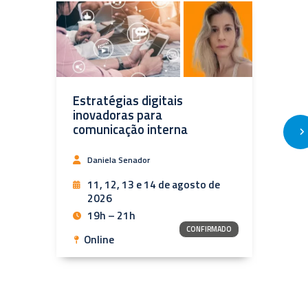
13598
Estratégias digitais
Fund
inovadoras para
Regul
comunicação interna
Insti
Gove
Daniela Senador
And
11, 12, 13 e 14 de agosto de
2026
11
19h – 21h
19
CONFIRMADO
Online
Onl