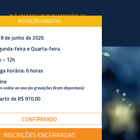
OLÁ, FAÇA SEU LOGIN OU CADASTRE-SE
INSCRIÇÕES ABERTAS
 8 de junho de 2026
BLOG
SOBRE A ESCOLA
unda-feira e Quarta-feira
 – 12h
ga horária: 6 horas
ine
s online ao vivo (as gravações ficam disponíveis)
artir de R$ 970,00
perar
CONFIRMADO
INSCRIÇÕES ENCERRADAS