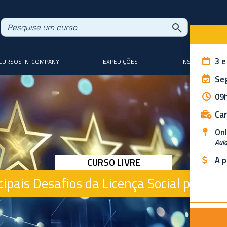
3 e
CURSOS IN-COMPANY
EXPEDIÇÕES
INSTRUTORES
Seg
09h
Car
Onl
Aula
A p
CURSO LIVRE
cipais Desafios da Licença Social para O