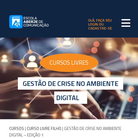
OLÁ, FAÇA SEU
LOGIN OU
CADASTRE-SE
CURSOS LIVRES
GESTÃO DE CRISE NO AMBIENTE
DIGITAL
CURSOS
|
CURSO LIVRE FILHO
| GESTÃO DE CRISE NO AMBIENTE
DIGITAL – EDIÇÃO 1