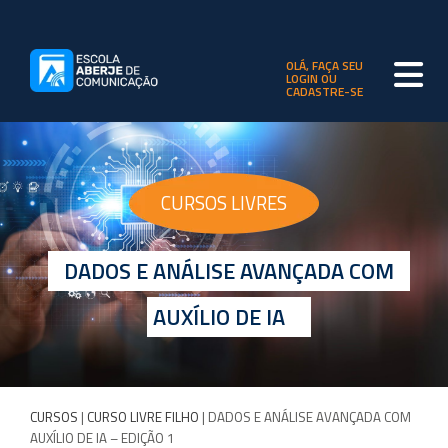
OLÁ, FAÇA SEU
LOGIN OU
CADASTRE-SE
CURSOS LIVRES
DADOS E ANÁLISE AVANÇADA COM
AUXÍLIO DE IA
CURSOS
|
CURSO LIVRE FILHO
| DADOS E ANÁLISE AVANÇADA COM
AUXÍLIO DE IA – EDIÇÃO 1