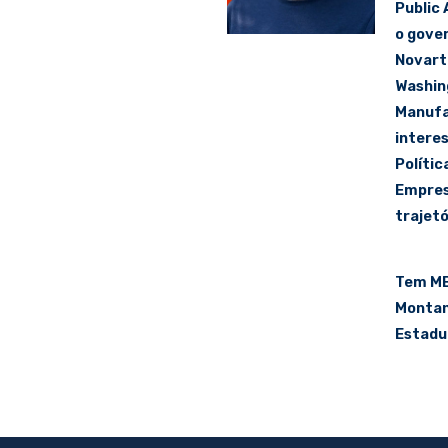
Public 
o gove
Novarti
Washin
Manufa
interes
Políti
Empres
trajet
Tem MB
Montan
Estadua