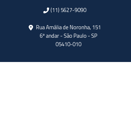
(11) 5627-9090
Rua Amália de Noronha, 151
6º andar - São Paulo - SP
05410-010
SIGA A ABERJE NAS REDES SOCIAIS
As opiniões dos instrutores não representam a opinião