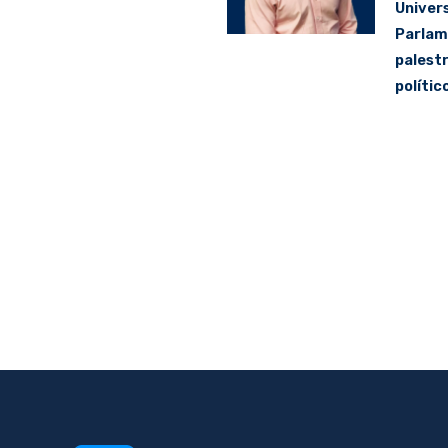
Univer
Parlam
palest
polític