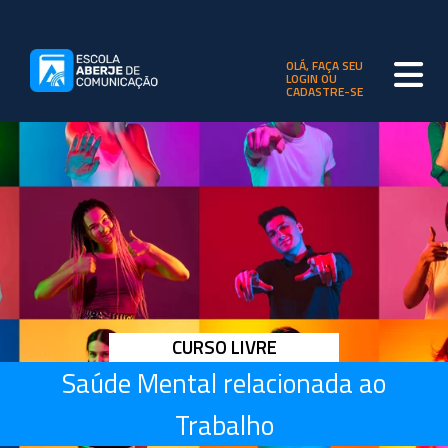
OLÁ, FAÇA SEU
LOGIN OU
CADASTRE-SE
CURSO LIVRE
Saúde Mental relacionada ao
Trabalho