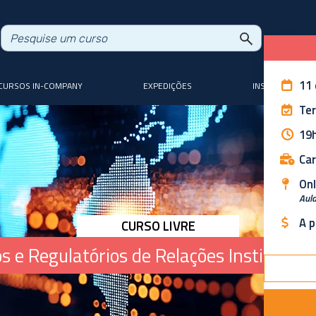
11 
CURSOS IN-COMPANY
EXPEDIÇÕES
INSTRUTORES
Ter
19h
Car
Onl
Aula
A p
CURSO LIVRE
 e Regulatórios de Relações Institucio