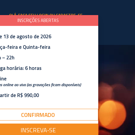
OLÁ, FAÇA SEU LOGIN OU CADASTRE-SE
INSCRIÇÕES ABERTAS
e 13 de agosto de 2026
BLOG
SOBRE A ESCOLA
ça-feira e Quinta-feira
 – 22h
ga horária: 6 horas
ine
s online ao vivo (as gravações ficam disponíveis)
artir de R$ 990,00
nais e Governamentais
CONFIRMADO
INSCREVA-SE