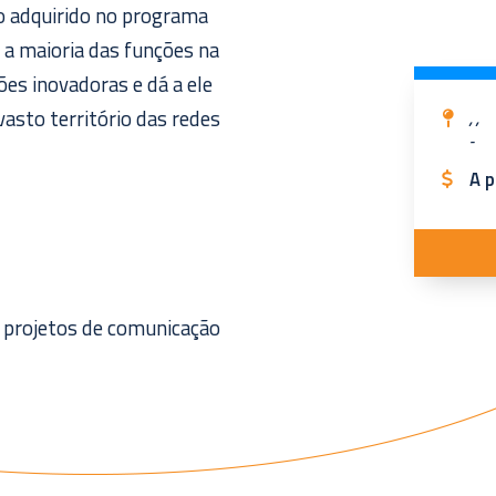
o adquirido no programa
 a maioria das funções na
ões inovadoras e dá a ele
asto território das redes
, ,
-
A p
 projetos de comunicação