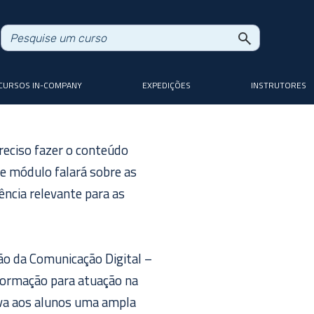
CURSOS IN-COMPANY
EXPEDIÇÕES
INSTRUTORES
 preciso fazer o conteúdo
te módulo falará sobre as
iência relevante para as
ão da Comunicação Digital –
 formação para atuação na
eva aos alunos uma ampla