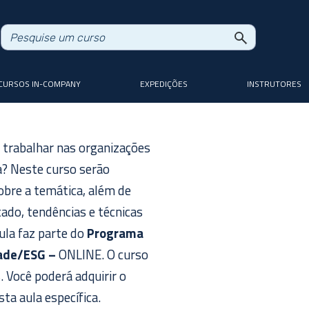
CURSOS IN-COMPANY
EXPEDIÇÕES
INSTRUTORES
trabalhar nas organizações
a? Neste curso serão
obre a temática, além de
ado, tendências e técnicas
ula faz parte do
Programa
dade/ESG –
ONLINE. O curso
. Você poderá adquirir o
a aula específica.