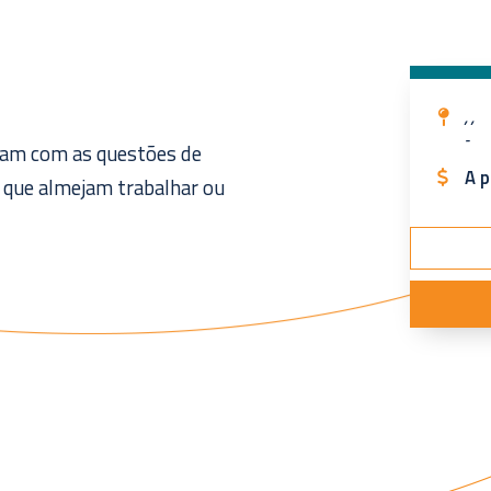
, ,
-
lham com as questões de
A p
 que almejam trabalhar ou