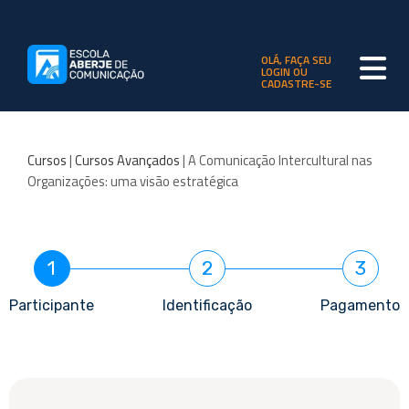
OLÁ, FAÇA SEU
LOGIN OU
CADASTRE-SE
Cursos
|
Cursos Avançados
| A Comunicação Intercultural nas
Organizações: uma visão estratégica
1
2
3
Participante
Identificação
Pagamento