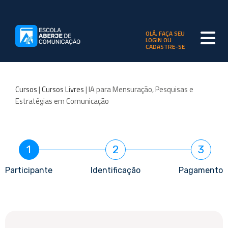
OLÁ, FAÇA SEU
LOGIN OU
CADASTRE-SE
Cursos
|
Cursos Livres
| IA para Mensuração, Pesquisas e
Estratégias em Comunicação
1
2
3
Participante
Identificação
Pagamento