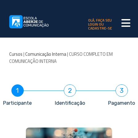
OLÁ, FAÇA SEU
LOGIN OU
CADASTRE-SE
Cursos
|
Comunicação Interna
| CURSO COMPLETO EM
COMUNICAÇÃO INTERNA
1
2
3
Participante
Identificação
Pagamento