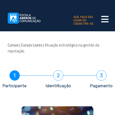
OLÁ, FAÇA SEU
LOGIN OU
CADASTRE-SE
Cursos
|
Cursos Livres
| Atuação estratégica na gestão da
reputação
1
2
3
Participante
Identificação
Pagamento