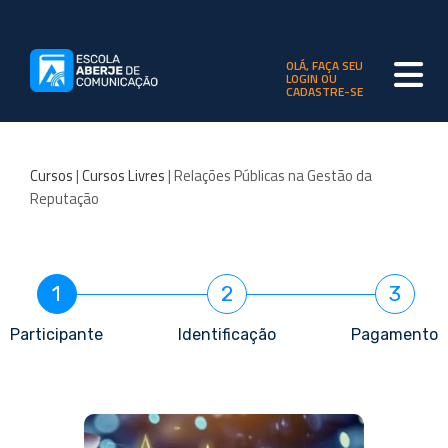
OLÁ, FAÇA SEU
LOGIN OU
CADASTRE-SE
Cursos
|
Cursos Livres
| Relações Públicas na Gestão da
Reputação
1
2
3
Participante
Identificação
Pagamento