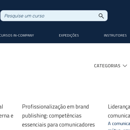
CURSOS IN-COMPANY
EXPEDIÇÕES
INSTRUTORES
CATEGORIAS
al
Profissionalização em brand
Liderança
erna e
publishing: competências
comunic
A comunica
essenciais para comunicadores