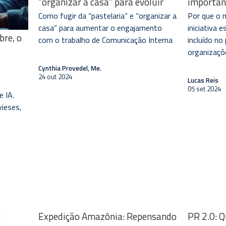
“organizar a casa” para evoluir
importan
Como fugir da “pastelaria” e “organizar a
Por que o 
casa” para aumentar o engajamento
iniciativa 
bre, o
com o trabalho de Comunicação Interna
incluído no
organizaçõ
Cynthia Provedel, Me.
24 out 2024
Lucas Reis
05 set 2024
e IA.
vieses,
:
Expedição Amazônia: Repensando
PR 2.0: Q