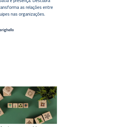
atia e presença. Descubra
ransforma as relações entre
quipes nas organizações.
Dorighello