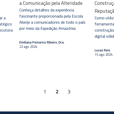
a Comunicação pela Alteridade
Construç
Conheça detalhes da experiência
Reputaçã
fascinante proporcionada pela Escola
r a
Como utiliz
Aberje a comunicadores de todo o país
atégico
ferramenta
por meio da Expedição Amazônia
xecutora
construção
digital sól
Emiliana Pomarico Ribeiro, Dra.
22 ago 2024
Lucas Reis
15 ago 2024
Página
PÁGINA
Página
1
2
3