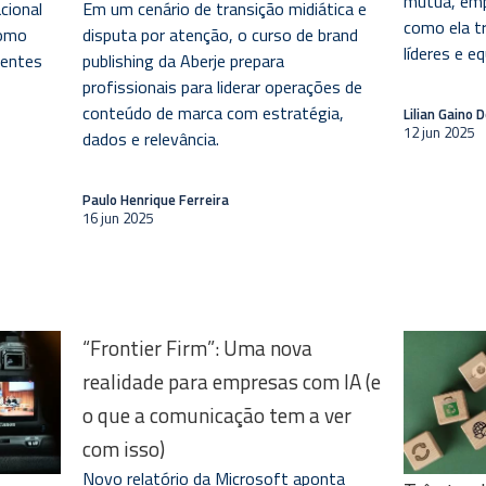
mútua, emp
cional
Em um cenário de transição midiática e
como ela t
como
disputa por atenção, o curso de brand
líderes e e
ientes
publishing da Aberje prepara
profissionais para liderar operações de
conteúdo de marca com estratégia,
Lilian Gaino 
12 jun 2025
dados e relevância.
Paulo Henrique Ferreira
16 jun 2025
“Frontier Firm”: Uma nova
realidade para empresas com IA (e
o que a comunicação tem a ver
com isso)
Novo relatório da Microsoft aponta