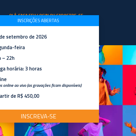
OLÁ, FAÇA SEU LOGIN OU CADASTRE-SE
INSCRIÇÕES ABERTAS
 de setembro de 2026
BLOG
SOBRE A ESCOLA
gunda-feira
 – 22h
ga horária: 3 horas
ine
s online ao vivo (as gravações ficam disponíveis)
e assédios no trabalho
artir de R$ 450,00
INSCREVA-SE