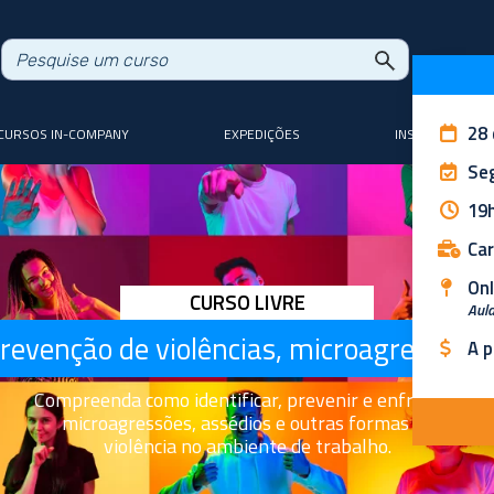
28
CURSOS IN-COMPANY
EXPEDIÇÕES
INSTRUTORES
Se
19h
Car
Onl
CURSO LIVRE
Aula
evenção de violências, microagressões 
A p
Compreenda como identificar, prevenir e enfrentar
microagressões, assédios e outras formas de
violência no ambiente de trabalho.