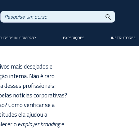
CURSOS IN-COMPANY
EXPEDIÇÕES
INSTRUTORES
ivos mais desejados e
ão interna. Não é raro
a desses profissionais:
elas notícias corporativas?
o? Como verificar se a
itudes ela ajudou a
lecer o e
mployer branding
e