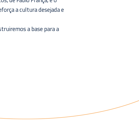
os, de Fábio França, e o
força a cultura desejada e
struiremos a base para a