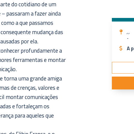
arte do cotidiano de um
 – passaram a fazer ainda
s, como a que passamos
a consequente mudança das
, ,
-
ausadas por ela.
A p
 conhecer profundamente a
lhores ferramentas e montar
icação.
 se torna uma grande amiga
mas de crenças, valores e
ácil montar comunicações
adas e fortaleçam os
rança para aqueles que